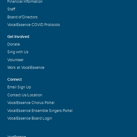
Financial Information
Staff
Board of Directors
VocalEssence COVID Protocols
Get Involved
Donate
Sing with Us
Volunteer
Work at VocalEssence
Connect
Email Sign Up
Contact Us/Location
VocalEssence Chorus Portal
VocalEssence Ensemble Singers Portal
VocalEssence Board Login
VocalEssence