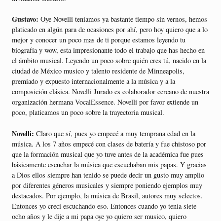
Gustavo:
Oye Novelli teníamos ya bastante tiempo sin vernos, hemos
platicado en algún para de ocasiones por ahí, pero hoy quiero que a lo
mejor y conocer un poco mas de ti porque estamos leyendo tu
biografía y wow, esta impresionante todo el trabajo que has hecho en
el ámbito musical. Leyendo un poco sobre quién eres tú, nacido en la
ciudad de México musico y talento residente de Minneapolis,
premiado y expuesto internacionalmente a la música y a la
composición clásica. Novelli Jurado es colaborador cercano de nuestra
organización hermana VocalEssence. Novelli por favor extiende un
poco, platicamos un poco sobre la trayectoria musical.
Novelli:
Claro que sí, pues yo empecé a muy temprana edad en la
música. A los 7 años empecé con clases de batería y fue chistoso por
que la formación musical que yo tuve antes de la académica fue pues
básicamente escuchar la música que escuchaban mis papas. Y gracias
a Dios ellos siempre han tenido se puede decir un gusto muy amplio
por diferentes géneros musicales y siempre poniendo ejemplos muy
destacados. Por ejemplo, la música de Brasil, autores muy selectos.
Entonces yo crecí escuchando eso. Entonces cuando yo tenía siete
ocho años y le dije a mi papa oye yo quiero ser musico, quiero