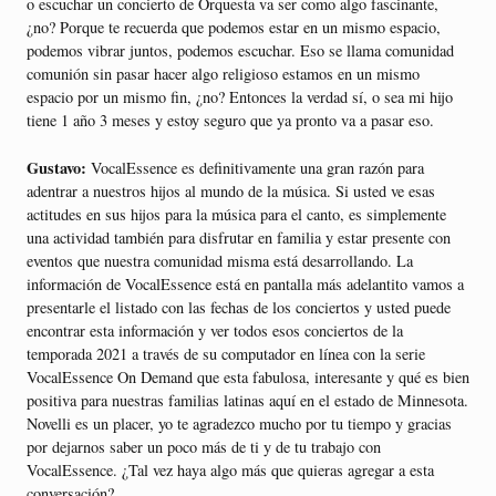
o escuchar un concierto de Orquesta va ser como algo fascinante,
¿no? Porque te recuerda que podemos estar en un mismo espacio,
podemos vibrar juntos, podemos escuchar. Eso se llama comunidad
comunión sin pasar hacer algo religioso estamos en un mismo
espacio por un mismo fin, ¿no? Entonces la verdad sí, o sea mi hijo
tiene 1 año 3 meses y estoy seguro que ya pronto va a pasar eso.
Gustavo:
VocalEssence es definitivamente una gran razón para
adentrar a nuestros hijos al mundo de la música. Si usted ve esas
actitudes en sus hijos para la música para el canto, es simplemente
una actividad también para disfrutar en familia y estar presente con
eventos que nuestra comunidad misma está desarrollando. La
información de VocalEssence está en pantalla más adelantito vamos a
presentarle el listado con las fechas de los conciertos y usted puede
encontrar esta información y ver todos esos conciertos de la
temporada 2021 a través de su computador en línea con la serie
VocalEssence On Demand que esta fabulosa, interesante y qué es bien
positiva para nuestras familias latinas aquí en el estado de Minnesota.
Novelli es un placer, yo te agradezco mucho por tu tiempo y gracias
por dejarnos saber un poco más de ti y de tu trabajo con
VocalEssence. ¿Tal vez haya algo más que quieras agregar a esta
conversación?