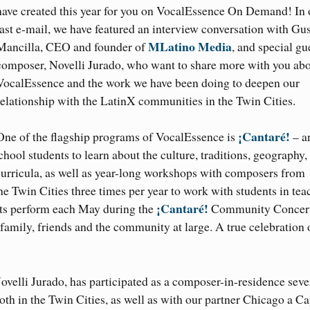
have created this year for you on VocalEssence On Demand! In 
last e-mail, we have featured an interview conversation with Gu
MLatino Media
Mancilla, CEO and founder of
, and special gu
composer, Novelli Jurado, who want to share more with you ab
VocalEssence and the work we have been doing to deepen our
relationship with the LatinX communities in the Twin Cities.
¡Cantaré!
One of the flagship programs of VocalEssence is
– a
ool students to learn about the culture, traditions, geography,
urricula, as well as year-long workshops with composers from
he Twin Cities three times per year to work with students in tea
¡Cantaré!
ts perform each May during the
Community Concert
family, friends and the community at large. A true celebration 
elli Jurado, has participated as a composer-in-residence seve
oth in the Twin Cities, as well as with our partner Chicago a C