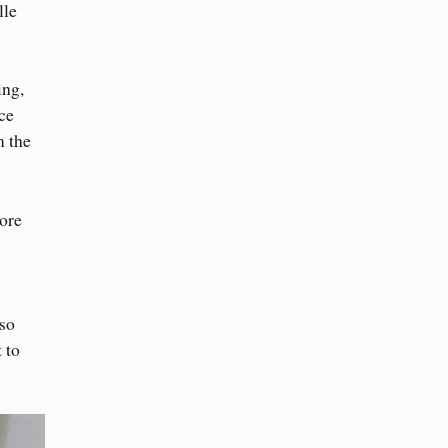
lle
ing,
ce
m the
ore
lso
 to