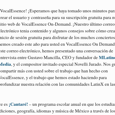
de VocalEssence! ¡Esperamos que haya tomado unos minutos par
crear el usuario y contraseña para su suscripción gratuita para 
sitio web de VocalEssence On-Demand. ¡Nuestro último correo
electrónico tenia contenido y algunos consejos sobre cómo crea
inicio de sesión gratuita para disfrutar de los muchos concierto
hemos creado este año para usted en VocalEssence On Demand
este correo electrónico, hemos presentado una conversación de
MLatin
entrevista entre Gustavo Mancilla, CEO y fundador de
Media
, y el compositor invitado especial Novelli Jurado. Nos g
compartir más con usted sobre el trabajo que han hecho con
VocalEssence, y el trabajo que hemos estado haciendo para
profundizar nuestra relación con las comunidades LatinX en la
¡Cantaré!
ce es
– un programa escolar anual en que los estudia
adiciones, geografía, idiomas y música de México a través de lo