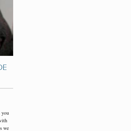
DE
e you
with
ts we