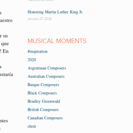
a
Honoring Martin Luther King Jr.
nuestro
January 27, 2026
r su
MUSICAL MOMENTS
s que
! En
#inspiration
2020
o
Argentinan Composers
ustaría
Australian Composers
Basque Composers
Black Composers
s
Bradley Greenwald
British Composers
Canadian Composers
ntes
choir
s