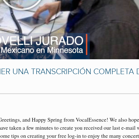
NER UNA TRANSCRIPCIÓN COMPLETA 
Greetings, and Happy Spring from VocalEssence! We also hop
have taken a few minutes to create you received our last e-mail 
some tips on creating your free log-in to enjoy the many concer