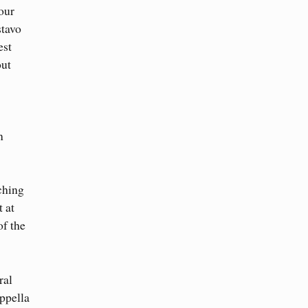
our
stavo
est
out
n
ching
 at
of the
ral
appella