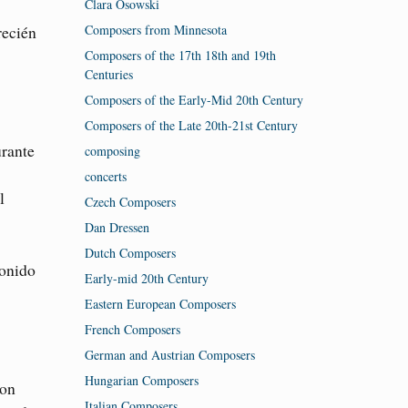
Clara Osowski
Composers from Minnesota
recién
Composers of the 17th 18th and 19th
Centuries
Composers of the Early-Mid 20th Century
Composers of the Late 20th-21st Century
urante
composing
concerts
l
Czech Composers
Dan Dressen
Dutch Composers
sonido
Early-mid 20th Century
Eastern European Composers
French Composers
German and Austrian Composers
Hungarian Composers
con
Italian Composers