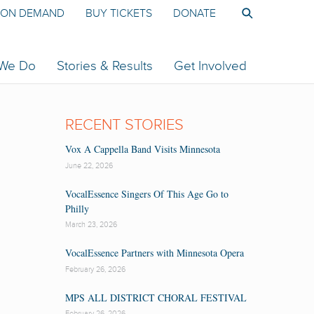
ON DEMAND
BUY TICKETS
DONATE
 We Do
Stories & Results
Get Involved
RECENT STORIES
Vox A Cappella Band Visits Minnesota
June 22, 2026
VocalEssence Singers Of This Age Go to
Philly
March 23, 2026
VocalEssence Partners with Minnesota Opera
February 26, 2026
MPS ALL DISTRICT CHORAL FESTIVAL
February 26, 2026